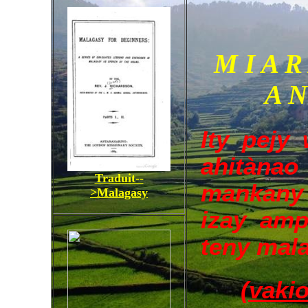
M I A R
A N
Ity pejy 
ahitànao
Traduit--
mankan
>Malagasy
izay amp
teny mala
(vakio