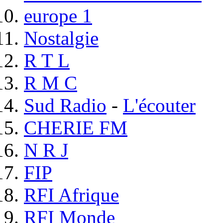
europe 1
Nostalgie
R T L
R M C
Sud Radio
-
L'écouter
CHERIE FM
N R J
FIP
RFI Afrique
RFI Monde