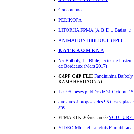
Concordance
PERIKOPA
LITORJIA FPMA (A-B-D-...Batisa...)
ANIMATION BIBLIQUE (FPF)
K A T E K O M E N A
Ny Baiboly, La Bible, textes de Pasteu
de Bordeaux (Mars 2017)
CdPF-CdP-FLH-
Fandinihina Baiboly 
RAMAHERIJAONA)
Les 95 thèses publiées le 31 Octobre 1
quelques à propos s des 95 thèses placar
ans
FPMA STK 20ème année
YOUTUBE 
VIDEO Michael Langlois Fampidirana 