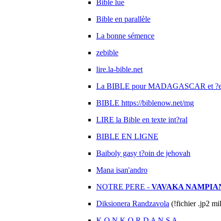
Bible lue
Bible en parallèle
La bonne sémence
zebible
lire.la-bible.net
La BIBLE pour MADAGASCAR et ?es 
BIBLE https://biblenow.net/mg
LIRE la Bible en texte int?ral
BIBLE EN LIGNE
Baiboly gasy t?oin de jehovah
Mana isan'andro
NOTRE PERE -
VAVAKA NAMPIA
Diksionera Randzavola
(!fichier .jp2 m
K O N K O R D A N S A