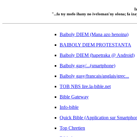
I
"...fa tsy mofo ihany no iveloman'ny olona; fa iz
Baiboly DIEM (Mana azo henoina)
BAIBOLY DIEM PROTESTANTA
Baiboly DIEM (hapetraka @ Android)
Baiboly gasy/...(smartphone)
Baiboly gasy/français/anglais/grec...
TOB NBS lire.la-bible.net
Bible Gateway
Info-bible
Quick Bible (Application sur Smartpho
Top Chretien